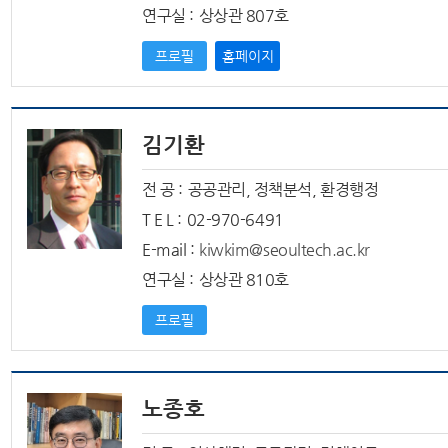
연구실 :
상상관 807호
프로필
홈페이지
김기환
전 공 :
공공관리, 정책분석, 환경행정
T E L :
02-970-6491
E-mail :
kiwkim@seoultech.ac.kr
연구실 :
상상관 810호
프로필
노종호