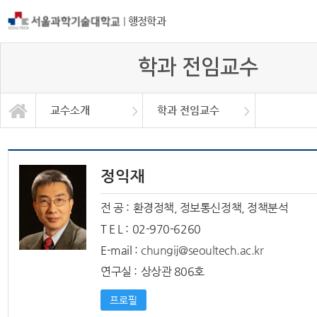
|
행정학과
학과 전임교수
교수소개
학과 전임교수
학과 전임교수
학과소개
교수소개
학사안내
학과행정
학생광장
명예교수
정익재
전 공 :
환경정책, 정보통신정책, 정책분석
T E L :
02-970-6260
E-mail :
chungij@seoultech.ac.kr
연구실 :
상상관 806호
프로필