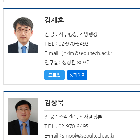
김재훈
전 공 :
재무행정, 지방행정
T E L :
02-970-6492
E-mail :
jhkim@seoultech.ac.kr
연구실 :
상상관 809호
프로필
홈페이지
김상묵
전 공 :
조직관리, 의사결정론
T E L :
02-970-6495
E-mail :
smook@seoultech.ac.kr