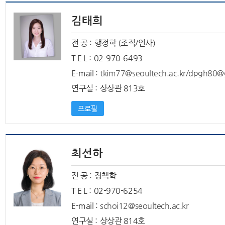
김태희
전 공 :
행정학 (조직/인사)
T E L :
02-970-6493
E-mail :
tkim77@seoultech.ac.kr/dpgh80@
연구실 :
상상관 813호
프로필
최선하
전 공 :
정책학
T E L :
02-970-6254
E-mail :
schoi12@seoultech.ac.kr
연구실 :
상상관 814호